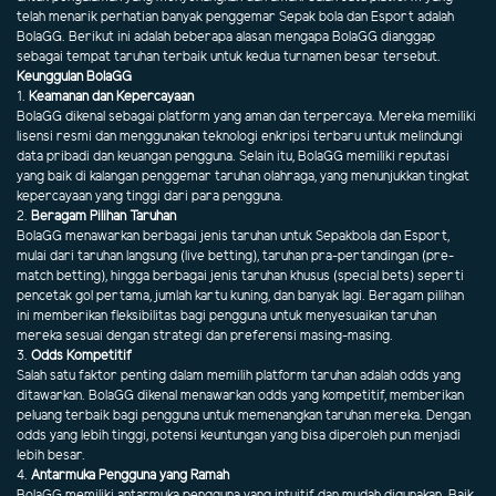
telah menarik perhatian banyak penggemar Sepak bola dan Esport adalah
BolaGG. Berikut ini adalah beberapa alasan mengapa BolaGG dianggap
sebagai tempat taruhan terbaik untuk kedua turnamen besar tersebut.
Keunggulan BolaGG
1.
Keamanan dan Kepercayaan
BolaGG dikenal sebagai platform yang aman dan terpercaya. Mereka memiliki
lisensi resmi dan menggunakan teknologi enkripsi terbaru untuk melindungi
data pribadi dan keuangan pengguna. Selain itu, BolaGG memiliki reputasi
yang baik di kalangan penggemar taruhan olahraga, yang menunjukkan tingkat
kepercayaan yang tinggi dari para pengguna.
2.
Beragam Pilihan Taruhan
BolaGG menawarkan berbagai jenis taruhan untuk Sepakbola dan Esport,
mulai dari taruhan langsung (live betting), taruhan pra-pertandingan (pre-
match betting), hingga berbagai jenis taruhan khusus (special bets) seperti
pencetak gol pertama, jumlah kartu kuning, dan banyak lagi. Beragam pilihan
ini memberikan fleksibilitas bagi pengguna untuk menyesuaikan taruhan
mereka sesuai dengan strategi dan preferensi masing-masing.
3.
Odds Kompetitif
Salah satu faktor penting dalam memilih platform taruhan adalah odds yang
ditawarkan. BolaGG dikenal menawarkan odds yang kompetitif, memberikan
peluang terbaik bagi pengguna untuk memenangkan taruhan mereka. Dengan
odds yang lebih tinggi, potensi keuntungan yang bisa diperoleh pun menjadi
lebih besar.
4.
Antarmuka Pengguna yang Ramah
BolaGG memiliki antarmuka pengguna yang intuitif dan mudah digunakan. Baik