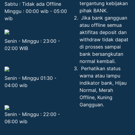
tergantung kebijakan
Sabtu : Tidak ada Offline
pihak BANK.
Minggu : 00:00 wib - 05:00
Jika bank gangguan
wib
atau offline semua
aktifitas deposit dan
withdraw tidak dapat
Senin - Minggu : 23:00 -
di prosses sampai
02:00 WIB
bank bersangkutan
normal kembali.
Perhatikan status
warna atau lampu
Senin - Minggu 01:30 -
indikator bank, Hijau
04:00 wib
Normal, Merah
Offline, Kuning
Gangguan.
Senin - Minggu : 22:00 -
06:00 wib