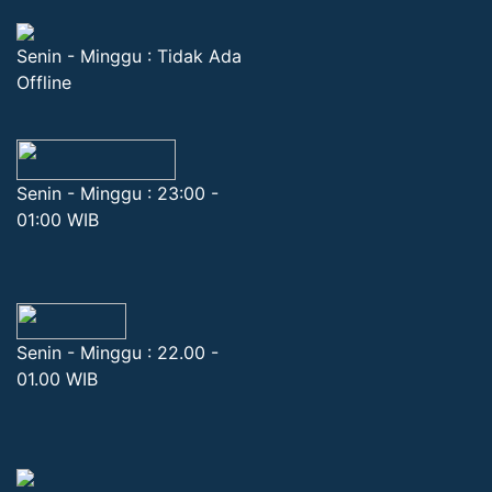
Senin - Minggu : Tidak Ada
Offline
Senin - Minggu : 23:00 -
01:00 WIB
Senin - Minggu : 22.00 -
01.00 WIB