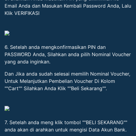
Email Anda dan Masukan Kembali Password Anda, Lalu
Klik VERIFIKASI
6. Setelah anda mengkonfirmasikan PIN dan
PASSWORD Anda, Silahkan anda pilih Nominal Voucher
yang anda inginkan.
Dan Jika anda sudah selesai memilih Nominal Voucher,
Untuk Melanjutkan Pembelian Voucher Di Kolom
""Cart"" Silahkan Anda Klik ""Beli Sekarang"".
7. Setelah anda meng klik tombol ""BELI SEKARANG""
anda akan di arahkan untuk mengisi Data Akun Bank.