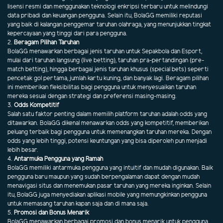
lisensi resmi dan menggunakan teknologi enkripsi terbaru untuk melindungi
data pribadi dan keuangan pengguna. Selain itu, BolaGG memiliki reputasi
yang baik di kalangan penggemar taruhan olahraga, yang menunjukkan tingkat
kepercayaan yang tinggi dari para pengguna.
2.
Beragam Pilihan Taruhan
BolaGG menawarkan berbagai jenis taruhan untuk Sepakbola dan Esport,
mulai dari taruhan langsung (live betting), taruhan pra-pertandingan (pre-
match betting), hingga berbagai jenis taruhan khusus (special bets) seperti
pencetak gol pertama, jumlah kartu kuning, dan banyak lagi. Beragam pilihan
ini memberikan fleksibilitas bagi pengguna untuk menyesuaikan taruhan
mereka sesuai dengan strategi dan preferensi masing-masing.
3.
Odds Kompetitif
Salah satu faktor penting dalam memilih platform taruhan adalah odds yang
ditawarkan. BolaGG dikenal menawarkan odds yang kompetitif, memberikan
peluang terbaik bagi pengguna untuk memenangkan taruhan mereka. Dengan
odds yang lebih tinggi, potensi keuntungan yang bisa diperoleh pun menjadi
lebih besar.
4.
Antarmuka Pengguna yang Ramah
BolaGG memiliki antarmuka pengguna yang intuitif dan mudah digunakan. Baik
pengguna baru maupun yang sudah berpengalaman dapat dengan mudah
menavigasi situs dan menemukan pasar taruhan yang mereka inginkan. Selain
itu, BolaGG juga menyediakan aplikasi mobile yang memungkinkan pengguna
untuk memasang taruhan kapan saja dan di mana saja.
5.
Promosi dan Bonus Menarik
BolaGG menawarkan berbagai promosi dan bonus menarik untuk pengguna