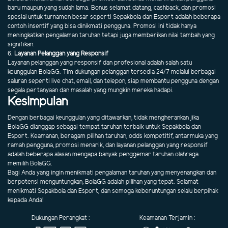
baru maupun yang sudah lama. Bonus selamat datang, cashback, dan promosi
spesial untuk turnamen besar seperti Sepakbola dan Esport adalah beberapa
contoh insentif yang bisa dinikmati pengguna. Promosi ini tidak hanya
meningkatkan pengalaman taruhan tetapi juga memberikan nilai tambah yang
signifikan.
6.
Layanan Pelanggan yang Responsif
Layanan pelanggan yang responsif dan profesional adalah salah satu
keunggulan BolaGG. Tim dukungan pelanggan tersedia 24/7 melalui berbagai
saluran seperti live chat, email, dan telepon, siap membantu pengguna dengan
segala pertanyaan dan masalah yang mungkin mereka hadapi.
Kesimpulan
Dengan berbagai keunggulan yang ditawarkan, tidak mengherankan jika
BolaGG dianggap sebagai tempat taruhan terbaik untuk Sepakbola dan
Esport. Keamanan, beragam pilihan taruhan, odds kompetitif, antarmuka yang
ramah pengguna, promosi menarik, dan layanan pelanggan yang responsif
adalah beberapa alasan mengapa banyak penggemar taruhan olahraga
memilih BolaGG.
Bagi Anda yang ingin menikmati pengalaman taruhan yang menyenangkan dan
berpotensi menguntungkan, BolaGG adalah pilihan yang tepat. Selamat
menikmati Sepakbola dan Esport, dan semoga keberuntungan selalu berpihak
kepada Anda!
Dukungan Perangkat :
Keamanan Terjamin :