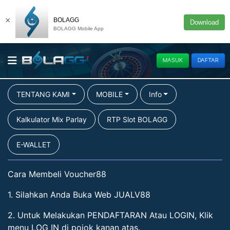
×
BOLAGG
Download
BOLAGG Mobile App
MASUK
DAFTAR
TENTANG KAMI
MOBILE
Info
Kalkulator Mix Parlay
RTP Slot BOLAGG
E-WALLET
Cara Membeli Voucher88
1. Silahkan Anda Buka Web JUALV88
2. Untuk Melakukan PENDAFTARAN Atau LOGIN, Klik
menu LOG IN di pojok kanan atas.