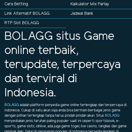
Cara Betting
Kalkulator Mix Parlay
Link Alternatif BOLAGG
Jadwal Bank
RTP Slot BOLAGG
BOLAGG situs Game
online terbaik,
terupdate, terpercaya
dan terviral di
Indonesia.
BOLAGG
adalah platform penyedia game online terlengkap dan terpercaya di
indonesia. Cukup di satu akun saja anda bisa bermain berbagai jenis game
dengan pilihan terlengkap tanpa harus pindah pindah akun. Situs
BOLAGG
menyediakan jenis taruhan paling populer saat ini seperti sportsbook, e-
sports, game slots, idnlive, ada juga game togel, live casino, tangkas dan game
tembak ikan. Seluruh permainan populer di Indonesia tersedia lengkap di