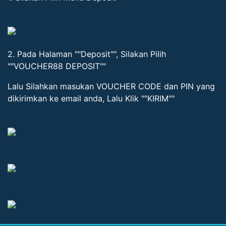
2. Pada Halaman ""Deposit"", Silakan Pilih
""VOUCHER88 DEPOSIT""
Lalu Silahkan masukan VOUCHER CODE dan PIN yang
dikirimkan ke email anda, Lalu Klik ""KIRIM""