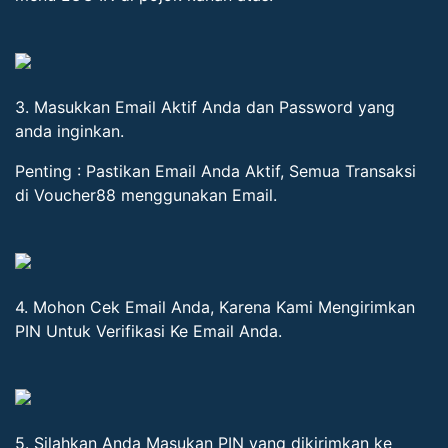
3. Masukkan Email Aktif Anda dan Password yang
anda inginkan.
Penting : Pastikan Email Anda Aktif, Semua Transaksi
di Voucher88 menggunakan Email.
4. Mohon Cek Email Anda, Karena Kami Mengirimkan
PIN Untuk Verifikasi Ke Email Anda.
5. Silahkan Anda Masukan PIN yang dikirimkan ke