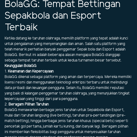
BolaGG: Tempat Bettingan
Sepakbola dan Esport
Terbaik
Ketika datang ke taruhan olahraga, memilih platform yang tepat adalah kunci
untuk pengalaman yang menyenangkan dan aman. Salah satu platform yang
telah menarik perhatian banyak penggemar Sepak bola dan Esport adalah
BolaGG. Berikut ini adalah beberapa alasan mengapa BolaGG dianggap
sebagai tempat taruhan terbaik untuk kedua turnamen besar tersebut.
Keunggulan BolaGG
1.
Keamanan dan Kepercayaan
BolaGG dikenal sebagai platform yang aman dan terpercaya. Mereka memiliki
lisensi resmi dan menggunakan teknologi enkripsi terbaru untuk melindungi
data pribadi dan keuangan pengguna. Selain itu, BolaGG memiliki reputasi
yang baik di kalangan penggemar taruhan olahraga, yang menunjukkan tingkat
kepercayaan yang tinggi dari para pengguna.
2.
Beragam Pilihan Taruhan
BolaGG menawarkan berbagai jenis taruhan untuk Sepakbola dan Esport,
mulai dari taruhan langsung (live betting), taruhan pra-pertandingan (pre-
match betting), hingga berbagai jenis taruhan khusus (special bets) seperti
pencetak gol pertama, jumlah kartu kuning, dan banyak lagi. Beragam pilihan
ini memberikan fleksibilitas bagi pengguna untuk menyesuaikan taruhan