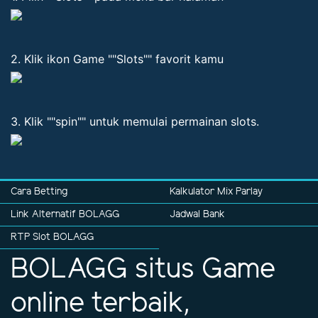
2. Klik ikon Game ""Slots"" favorit kamu
3. Klik ""spin"" untuk memulai permainan slots.
Cara Betting
Kalkulator Mix Parlay
Link Alternatif BOLAGG
Jadwal Bank
RTP Slot BOLAGG
BOLAGG situs Game
online terbaik,