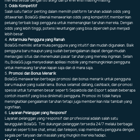
mereka sesuai dengan strategi dan preferensi masing-masing.
3.
Odds Kompetitif
Salah satu faktor penting dalam memilih platform taruhan adalah odds yang
ditawarkan. BolaGG dikenal menawarkan odds yang kompetitif, memberikan
peluang terbaik bagi pengguna untuk memenangkan taruhan mereka. Dengan
odds yang lebih tinggi, potensi keuntungan yang bisa diperoleh pun menjadi
lebih besar.
4.
Antarmuka Pengguna yang Ramah
BolaGG memiliki antarmuka pengguna yang intuitif dan mudah digunakan. Baik
pengguna baru maupun yang sudah berpengalaman dapat dengan mudah
menavigasi situs dan menemukan pasar taruhan yang mereka inginkan. Selain
itu, BolaGG juga menyediakan aplikasi mobile yang memungkinkan pengguna
untuk memasang taruhan kapan saja dan di mana saja.
5.
Promosi dan Bonus Menarik
BolaGG menawarkan berbagai promosi dan bonus menarik untuk pengguna
baru maupun yang sudah lama. Bonus selamat datang, cashback, dan promosi
spesial untuk turnamen besar seperti Sepakbola dan Esport adalah beberapa
contoh insentif yang bisa dinikmati pengguna. Promosi ini tidak hanya
meningkatkan pengalaman taruhan tetapi juga memberikan nilai tambah yang
signifikan.
6.
Layanan Pelanggan yang Responsif
Layanan pelanggan yang responsif dan profesional adalah salah satu
keunggulan BolaGG. Tim dukungan pelanggan tersedia 24/7 melalui berbagai
saluran seperti live chat, email, dan telepon, siap membantu pengguna dengan
segala pertanyaan dan masalah yang mungkin mereka hadapi.