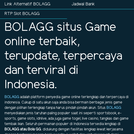
Link Alternatif BOLAGG
Jadwal Bank
RTP Slot BOLAGG
BOLAGG situs Game
online terbaik,
terupdate, terpercaya
dan terviral di
Indonesia.
BOLAGG
adalah platform penyedia game online terlengkap dan terpercaya di
indonesia. Cukup di satu akun saja anda bisa bermain berbagai jenis game
dengan pilihan terlengkap tanpa harus pindah pindah akun. Situs
BOLAGG
menyediakan jenis taruhan paling populer saat ini seperti sportsbook, e-
sports, game slots, idnlive, ada juga game togel, live casino, tangkas dan game
tembak ikan. Seluruh permainan populer di Indonesia tersedia lengkap di
BOLAGG atau Bola GG
. didukung dengan fasilitas lengkap lewat kerjasama