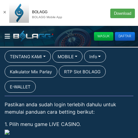
×
BOLAGG
Download
BOLAGG Mobile App
MASUK
DAFTAR
TENTANG KAMI
MOBILE
Info
Kalkulator Mix Parlay
RTP Slot BOLAGG
E-WALLET
Pastikan anda sudah login terlebih dahulu untuk
memulai panduan cara betting berikut:
1. Pilih menu game LIVE CASINO.