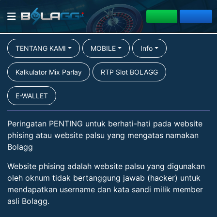
×
BOLAGG
Download
BOLAGG Mobile App
MASUK
DAFTAR
TENTANG KAMI
MOBILE
Info
Kalkulator Mix Parlay
RTP Slot BOLAGG
E-WALLET
Peringatan PENTING untuk berhati-hati pada website
phising atau website palsu yang mengatas namakan
Bolagg
Website phising adalah website palsu yang digunakan