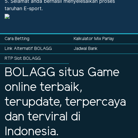
5. Selamat anda berhasil menyelesaikan proses
taruhan E-sport.
Cara Betting
Kalkulator Mix Parlay
Link Alternatif BOLAGG
Jadwal Bank
RTP Slot BOLAGG
BOLAGG situs Game
online terbaik,
terupdate, terpercaya
dan terviral di
Indonesia.