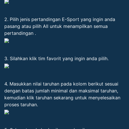
2. Pilih jenis pertandingan E-Sport yang ingin anda
pasang atau pilih All untuk menampilkan semua
pertandingan .
3. Silahkan klik tim favorit yang ingin anda pilih.
4. Masukkan nilai taruhan pada kolom berikut sesuai
dengan batas jumlah minimal dan maksimal taruhan,
kemudian klik taruhan sekarang untuk menyelesaikan
proses taruhan.